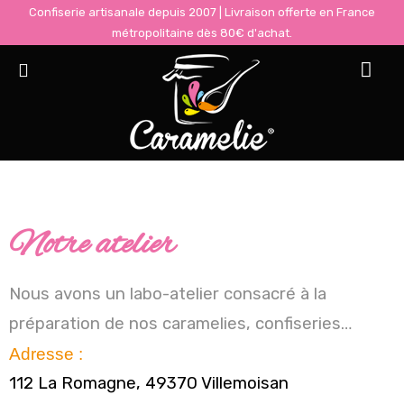
Confiserie artisanale depuis 2007 | Livraison offerte en France
métropolitaine dès 80€ d'achat.
Contact
Accueil
Contact
Notre atelier
Nous avons un labo-atelier consacré à la
préparation de nos caramelies, confiseries…
Adresse :
112 La Romagne, 49370 Villemoisan