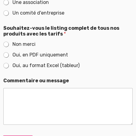
Une association
m
e
Un comité d'entreprise
n
t
a
Souhaitez-vous le listing complet de tous nos
i
produits avec les tarifs
*
r
e
Non merci
Oui, en PDF uniquement
Oui, au format Excel (tableur)
Commentaire ou message