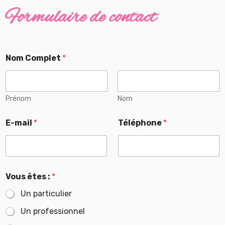
Formulaire de contact
Nom Complet
*
Prénom
Nom
t
E-mail
*
Téléphone
*
a
r
i
f
s
N
Vous êtes :
*
o
m
Un particulier
C
o
Un professionnel
m