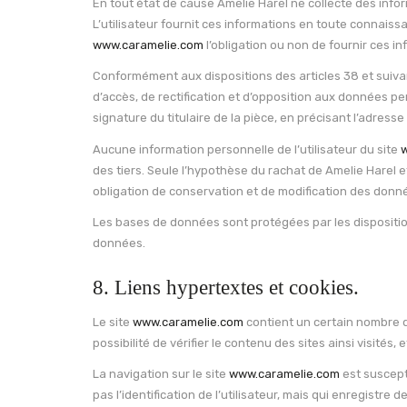
En tout état de cause Amelie Harel ne collecte des infor
L’utilisateur fournit ces informations en toute connaissa
www.caramelie.com
l’obligation ou non de fournir ces in
Conformément aux dispositions des articles 38 et suivants 
d’accès, de rectification et d’opposition aux données p
signature du titulaire de la pièce, en précisant l’adress
Aucune information personnelle de l’utilisateur du site
des tiers. Seule l’hypothèse du rachat de Amelie Harel e
obligation de conservation et de modification des données
Les bases de données sont protégées par les dispositions 
données.
8. Liens hypertextes et cookies.
Le site
www.caramelie.com
contient un certain nombre de
possibilité de vérifier le contenu des sites ainsi visité
La navigation sur le site
www.caramelie.com
est suscepti
pas l’identification de l’utilisateur, mais qui enregistre