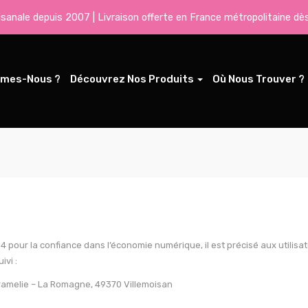
tisanale depuis 2007 | Livraison offerte en France métropolitaine dè
mmes-Nous ?
Découvrez Nos Produits
Où Nous Trouver ?
004 pour la confiance dans l’économie numérique, il est précisé aux utilisa
ivi :
ramelie – La Romagne, 49370 Villemoisan