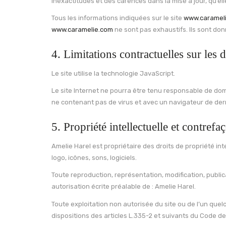
inexactitudes et des carences dans la mise à jour, qu’elle
Tous les informations indiquées sur le site
www.caramel
www.caramelie.com
ne sont pas exhaustifs. Ils sont do
4. Limitations contractuelles sur les
Le site utilise la technologie JavaScript.
Le site Internet ne pourra être tenu responsable de dommag
ne contenant pas de virus et avec un navigateur de der
5. Propriété intellectuelle et contrefa
Amelie Harel est propriétaire des droits de propriété in
logo, icônes, sons, logiciels.
Toute reproduction, représentation, modification, publica
autorisation écrite préalable de : Amelie Harel.
Toute exploitation non autorisée du site ou de l’un qu
dispositions des articles L.335-2 et suivants du Code de 