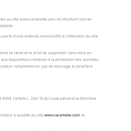
cès au site www.caramelie.com, et résultant soit de
ibilité.
rte d’une chance) consécutifs à l’utilisation du site
Harel se réserve le droit de supprimer, sans mise en
 aux dispositions relatives à la protection des données.
utilisateur, notamment en cas de message à caractère
004, l’article L. 226-13 du Code pénal et la Directive
ilisateur a accédé au site
www.caramelie.com
, le