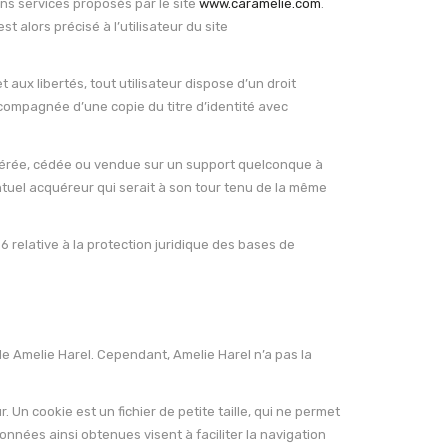
ins services proposés par le site
www.caramelie.com
.
t alors précisé à l’utilisateur du site
 aux libertés, tout utilisateur dispose d’un droit
ccompagnée d’une copie du titre d’identité avec
ansférée, cédée ou vendue sur un support quelconque à
entuel acquéreur qui serait à son tour tenu de la même
6 relative à la protection juridique des bases de
de Amelie Harel. Cependant, Amelie Harel n’a pas la
r. Un cookie est un fichier de petite taille, qui ne permet
 données ainsi obtenues visent à faciliter la navigation