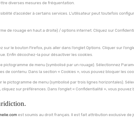
mettre diverses mesures de fréquentation.
ssibilité d’accéder à certains services. L’utilisateur peut toutefois confi
me de rouage en haut a droite) / options internet. Cliquez sur Confidentia
ez sur le bouton Firefox, puis aller dans l’onglet Options. Cliquer sur l’o
ique. Enfin décochez-la pour désactiver les cookies.
r le pictogramme de menu (symbolisé par un rouage). Sélectionnez Paramè
tres de contenu. Dans la section « Cookies », vous pouvez bloquer les coo
r le pictogramme de menu (symbolisé par trois lignes horizontales). Séle
 cliquez sur préférences. Dans l’onglet « Confidentialité », vous pouvez 
uridiction.
elie.com
est soumis au droit français. Il est fait attribution exclusive d