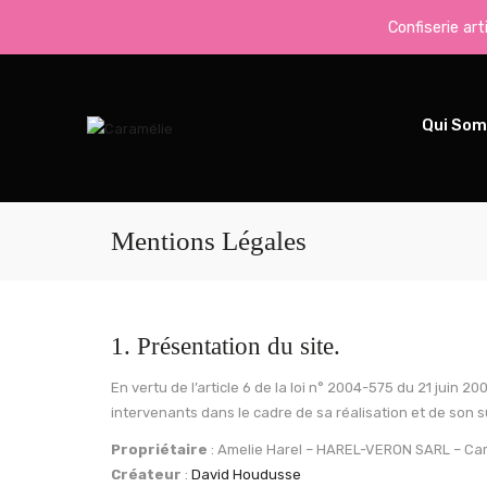
Confiserie ar
Qui So
Mentions Légales
1. Présentation du site.
En vertu de l’article 6 de la loi n° 2004-575 du 21 juin 2
intervenants dans le cadre de sa réalisation et de son su
Propriétaire
: Amelie Harel – HAREL-VERON SARL – Ca
Créateur
:
David Houdusse