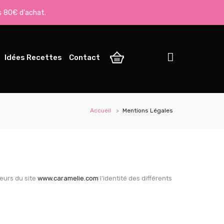
s 80€ d'achat.
Idées Recettes
Contact
Accueil
Mentions Légales
teurs du site
www.caramelie.com
l’identité des différents