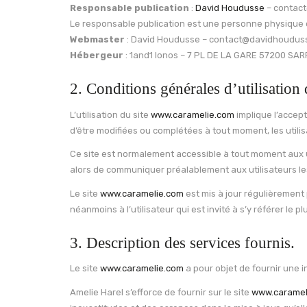
Responsable publication
:
David Houdusse
– contac
Le responsable publication est une personne physique
Webmaster
: David Houdusse – contact@davidhouduss
Hébergeur
: 1and1 Ionos – 7 PL DE LA GARE 57200 S
2. Conditions générales d’utilisation 
L’utilisation du site
www.caramelie.com
implique l’accept
d’être modifiées ou complétées à tout moment, les utili
Ce site est normalement accessible à tout moment aux ut
alors de communiquer préalablement aux utilisateurs les
Le site
www.caramelie.com
est mis à jour régulièrement
néanmoins à l’utilisateur qui est invité à s’y référer le
3. Description des services fournis.
Le site
www.caramelie.com
a pour objet de fournir une i
Amelie Harel s’efforce de fournir sur le site
www.caramel