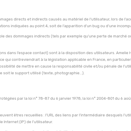
es directs et indirects causés au matériel de l’utilisateur, lors de l’ac
tions indiquées au point 4, soit de l’apparition d’un bug ou d’une incompat
e des dommages indirects (tels par exemple qu’une perte de marché ou pe
ons dans l’espace contact) sont à la disposition des utilisateurs. Amelie 
ui contreviendrait à la législation applicable en France, en particulier
ssibilité de mettre en cause la responsabilité civile et/ou pénale de l’
e soit le support utilisé (texte, photographie…).
gées par la loi n° 78-87 du 6 janvier 1978, la loi n° 2004-801 du 6 août 2
peuvent êtres recueillies : l’URL des liens par l’intermédiaire desquels l’ut
 Internet (IP) de l’utilisateur.