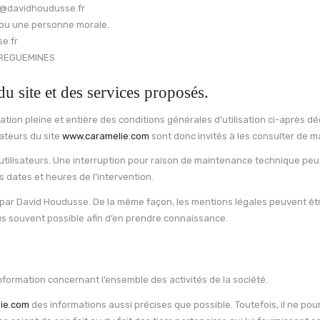
t@davidhoudusse.fr
 ou une personne morale.
e.fr
ARREGUEMINES
du site et des services proposés.
ation pleine et entière des conditions générales d’utilisation ci-après déc
sateurs du site
www.caramelie.com
sont donc invités à les consulter de m
ilisateurs. Une interruption pour raison de maintenance technique peut 
 dates et heures de l’intervention.
 par David Houdusse. De la même façon, les mentions légales peuvent êtr
 plus souvent possible afin d’en prendre connaissance.
nformation concernant l’ensemble des activités de la société.
ie.com
des informations aussi précises que possible. Toutefois, il ne po