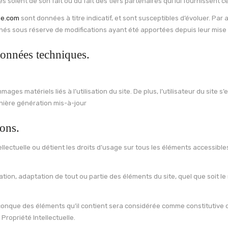
s soient de son fait ou du fait des tiers partenaires qui lui fournissent c
ie.com
sont données à titre indicatif, et sont susceptibles d’évoluer. Par a
nnés sous réserve de modifications ayant été apportées depuis leur mise 
 données techniques.
es matériels liés à l’utilisation du site. De plus, l’utilisateur du site s
nière génération mis-à-jour
çons.
tellectuelle ou détient les droits d’usage sur tous les éléments accessibl
tion, adaptation de tout ou partie des éléments du site, quel que soit le 
elconque des éléments qu’il contient sera considérée comme constitutiv
Propriété Intellectuelle.