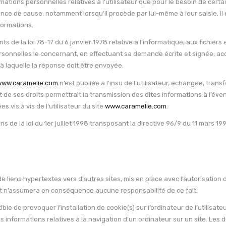
mations personnelles relatives à l’utilisateur que pour le besoin de certa
nce de cause, notamment lorsqu’il procède par lui-même à leur saisie. Il es
formations.
de la loi 78-17 du 6 janvier 1978 relative à l’informatique, aux fichiers et
ersonnelles le concernant, en effectuant sa demande écrite et signée, a
e à laquelle la réponse doit être envoyée.
www.caramelie.com
n’est publiée à l’insu de l’utilisateur, échangée, tr
t de ses droits permettrait la transmission des dites informations à l’év
 vis à vis de l’utilisateur du site
www.caramelie.com
.
de la loi du 1er juillet 1998 transposant la directive 96/9 du 11 mars 199
 liens hypertextes vers d’autres sites, mis en place avec l’autorisation 
s, et n’assumera en conséquence aucune responsabilité de ce fait.
ble de provoquer l’installation de cookie(s) sur l’ordinateur de l’utilisateu
 des informations relatives à la navigation d’un ordinateur sur un site. Les