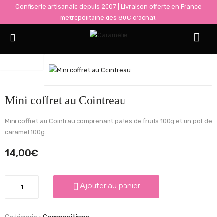
Confiserie artisanale depuis 2007 | Livraison offerte en France
métropolitaine dès 80€ d'achat.
Accueil
Compositions
Mini coffret au Cointreau
Mini coffret au Cointreau
Mini coffret au Cointrau comprenant pates de fruits 100g et un pot de
caramel 100g.
14,00
€
Quantité
Ajouter au panier
:
Catégorie :
Compositions