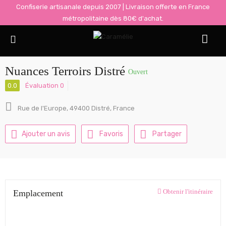
Confiserie artisanale depuis 2007 | Livraison offerte en France
métropolitaine dès 80€ d'achat.
Afficher Barre Latérale
Nuances Terroirs Distré
Ouvert
0.0
Évaluation 0
Rue de l'Europe, 49400 Distré, France
Ajouter un avis
Favoris
Partager
Obtenir l'itinéraire
Emplacement