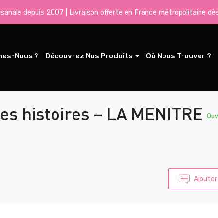
tisanale depuis 2007 | Livraison offerte en France métropolitaine dè
mes-Nous ?
Découvrez Nos Produits
Où Nous Trouver ?
des histoires – LA MENITRE
Ouv
Ajouter