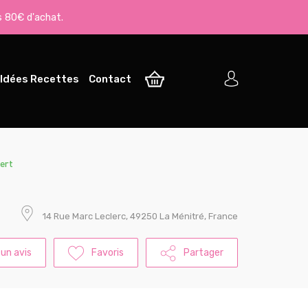
s 80€ d'achat.
Idées Recettes
Contact
ert
14 Rue Marc Leclerc, 49250 La Ménitré, France
 un avis
Favoris
Partager