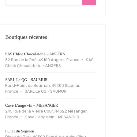
Boutiques récentes
SAS Chloë Chocolaterie – ANGERS
32 Rue de la Roë, 49100 Angers, France
SAS
Chloë Chocolaterie - ANGERS
SARL Le QG – SAUMUR
Rond-Point de Bournan, 49400 Saumur,
France
SARL Le QG - SAUMUR
Cave L’ange vin – MESANGER
245 Rue de la Vieille Cour, 44522 Mésanger,
France
Cave L'ange vin - MESANGER
PETR du Segréen
Place du Port, 49500 Segré-en-Anjou Bleu,