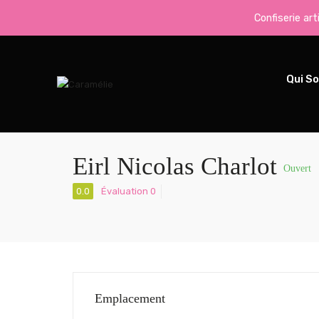
Confiserie ar
Qui S
Eirl Nicolas Charlot
Ouvert
0.0
Évaluation 0
Emplacement