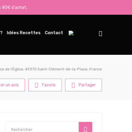
s 80€ d'achat.
 ?
Idées Recettes
Contact
ace de l'Église, 49370 Saint-Clément-de-la-Place, France
er un avis
Favoris
Partager