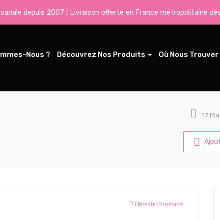
tisanale depuis 2007 | Livraison offerte en France métropolitaine dè
ommes-Nous ?
Découvrez Nos Produits
Où Nous Trouver
17 Pl
Ajout
Obtenir l'itinéraire