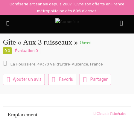
Confiserie artisanale depuis 2007 | Livraison offerte en France
métropolitaine dès 80€ d'achat.
Afficher Barre Latérale
Gîte « Aux 3 ruisseaux »
Ouvert
0.0
Évaluation 0
La Houissière, 49370 Val d'Erdre-Auxence, France
Ajouter un avis
Favoris
Partager
Obtenir l'itinéraire
Emplacement